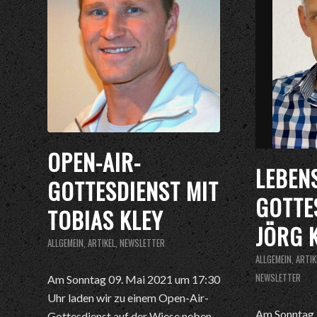
OPEN-AIR-
LEBEN
GOTTESDIENST MIT
GOTTE
TOBIAS KLEY
JÖRG 
ALLGEMEIN
,
ARTIKEL
,
NEWSLETTER
ALLGEMEIN
,
ARTIK
NEWSLETTER
Am Sonntag 09. Mai 2021 um 17:30
Uhr laden wir zu einem Open-Air-
Am Sonntag 
Gottesdienst auf der Wiese neben