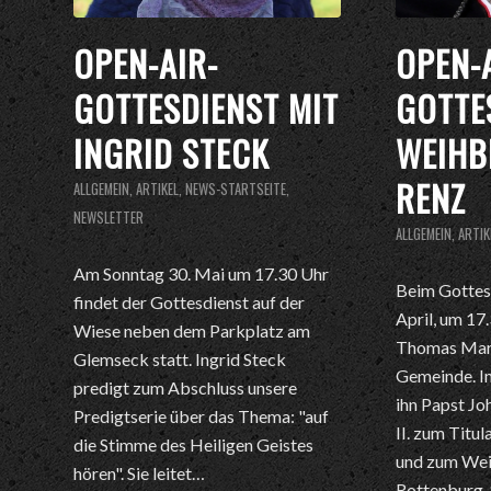
OPEN-AIR-
OPEN-
GOTTESDIENST MIT
GOTTE
INGRID STECK
WEIHB
RENZ
ALLGEMEIN
,
ARTIKEL
,
NEWS-STARTSEITE
,
NEWSLETTER
ALLGEMEIN
,
ARTIK
Am Sonntag 30. Mai um 17.30 Uhr
Beim Gottes
findet der Gottesdienst auf der
April, um 17
Wiese neben dem Parkplatz am
Thomas Mari
Glemseck statt. Ingrid Steck
Gemeinde. I
predigt zum Abschluss unsere
ihn Papst Jo
Predigtserie über das Thema: "auf
II. zum Titu
die Stimme des Heiligen Geistes
und zum Wei
hören". Sie leitet…
Rottenburg-