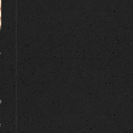
T
0
z