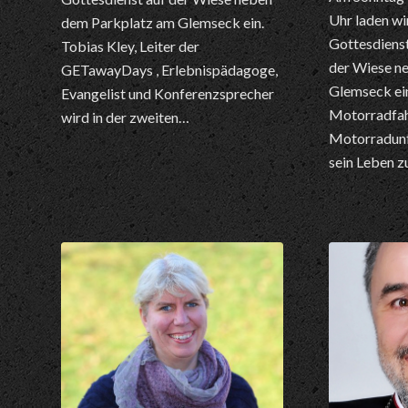
Uhr laden wi
dem Parkplatz am Glemseck ein.
Gottesdienst
Tobias Kley, Leiter der
der Wiese n
GETawayDays , Erlebnispädagoge,
Glemseck ein
Evangelist und Konferenzsprecher
Motorradfah
wird in der zweiten…
Motorradunfa
sein Leben 