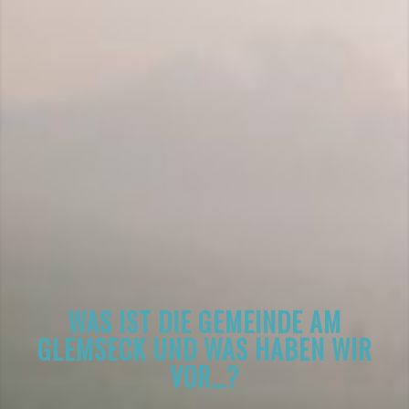
WAS IST DIE GEMEINDE AM
GLEMSECK UND WAS HABEN WIR
VOR…?