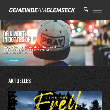
Dein Wort
in Gottes Ohr
Wir glauben an die Kraft des Gebetes und
bringen Deine Anliegen gerne vor Gott.
Schick sie uns einfach.
Dein Anliegen
AKTUELLES