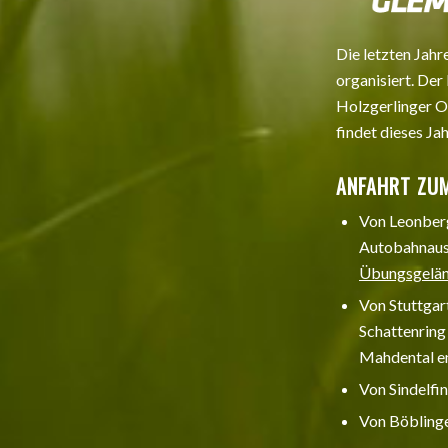
Die letzten Jah
organisiert. Der
Holzgerlinger Os
findet dieses Ja
ANFAHRT ZU
Von Leonberg
Autobahnaus
Übungsgelä
Von Stuttgar
Schattenring
Mahdental e
Von Sindelfi
Von Böblinge