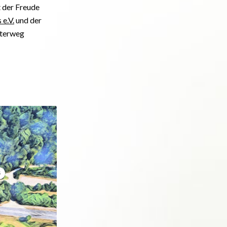
 der Freude
 e.V.
und der
sterweg
5