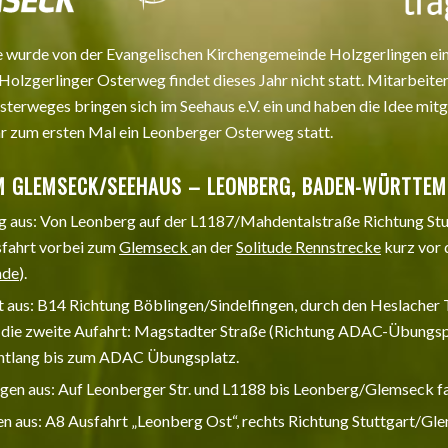
re wurde von der Evangelischen Kirchengemeinde Holzgerlingen e
 Holzgerlinger Osterweg findet dieses Jahr nicht statt. Mitarbeite
terweges bringen sich im Seehaus e.V. ein und haben die Idee mitg
hr zum ersten Mal ein Leonberger Osterweg statt.
M GLEMSECK/SEEHAUS – LEONBERG, BADEN-WÜRTTE
 aus: Von Leonberg auf der L1187/Mahdentalstraße Richtung Stut
fahrt vorbei zum
Glemseck
an der
Solitude Rennstrecke
kurz vor
nde
).
t aus: B14 Richtung Böblingen/Sindelfingen, durch den Heslacher 
 die zweite Aufahrt: Magstadter Straße (Richtung ADAC-Übungsp
ntlang bis zum ADAC Übungsplatz.
ngen aus:
Auf
Leonberger Str.
und
L1188
bis
Leonberg/Glemseck
f
n aus: A8 Ausfahrt „Leonberg Ost“, rechts Richtung Stuttgart/Gl