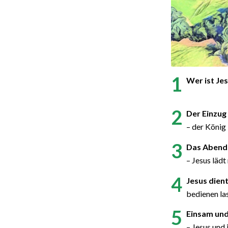
1
Wer ist Je
2
Der Einzug
– der Köni
3
Das Abend
– Jesus lädt
4
Jesus dient
bedienen la
5
Einsam und
– Jesus und