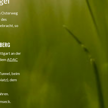
in Osterweg
r des
ebracht, so
MBERG
tgart an der
 dem
ADAC
Tunnel, beim
latz), dem
ahren.
emseck.