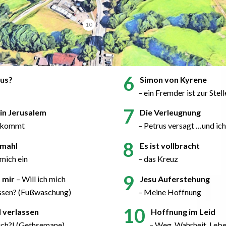
10
6
sus?
Simon von Kyrene
– ein Fremder ist zur Stell
7
 in Jerusalem
Die Verleugnung
g kommt
– Petrus versagt …und ic
8
mahl
Es ist vollbracht
 mich ein
– das Kreuz
9
 mir
– Will ich mich
Jesu Auferstehung
ssen? (Fußwaschung)
– Meine Hoffnung
10
 verlassen
Hoffnung im Leid
 ich?! (Gethsemane)
– Weg, Wahrheit, Leb