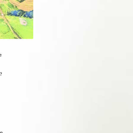
e
h?
en