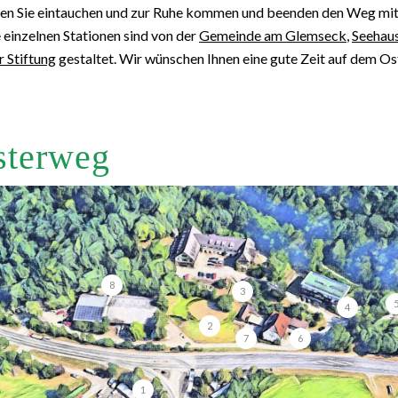
nen Sie eintauchen und zur Ruhe kommen und beenden den Weg mit
 einzelnen Stationen sind von der
Gemeinde am Glemseck
,
Seehaus
 Stiftung
gestaltet. Wir wünschen Ihnen eine gute Zeit auf dem O
sterweg
8
3
4
2
7
6
1