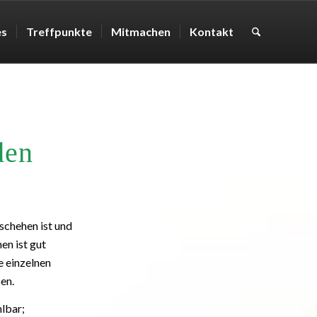
es
Treffpunkte
Mitmachen
Kontakt
den
schehen ist und
en ist gut
e einzelnen
en.
hlbar;