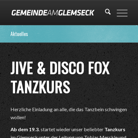
Aktuelles
JIVE & DISCO FOX
TANZKURS
Herzliche Einladung an alle, die das Tanzbein schwingen
wollen!
Ab dem 19.3.
startet wieder unser beliebter
Tanzkurs
im Glemseck unter der Leitung von Tobias Merckle und