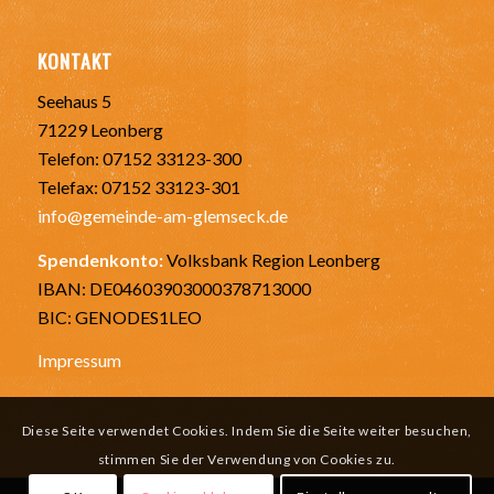
KONTAKT
Seehaus 5
71229 Leonberg
Telefon: 07152 33123-300
Telefax: 07152 33123-301
info@gemeinde-am-glemseck.de
Spendenkonto:
Volksbank Region Leonberg
IBAN: DE04603903000378713000
BIC: GENODES1LEO
Impressum
Diese Seite verwendet Cookies. Indem Sie die Seite weiter besuchen,
stimmen Sie der Verwendung von Cookies zu.