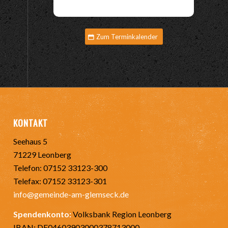
Zum Terminkalender
KONTAKT
Seehaus 5
71229 Leonberg
Telefon: 07152 33123-300
Telefax: 07152 33123-301
info@gemeinde-am-glemseck.de
Spendenkonto:
Volksbank Region Leonberg
IBAN: DE04603903000378713000