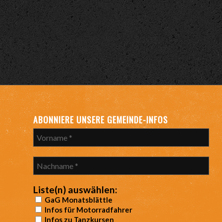
ABONNIERE UNSERE GEMEINDE-INFOS
Liste(n) auswählen:
GaG Monatsblättle
Infos für Motorradfahrer
Infos zu Tanzkursen