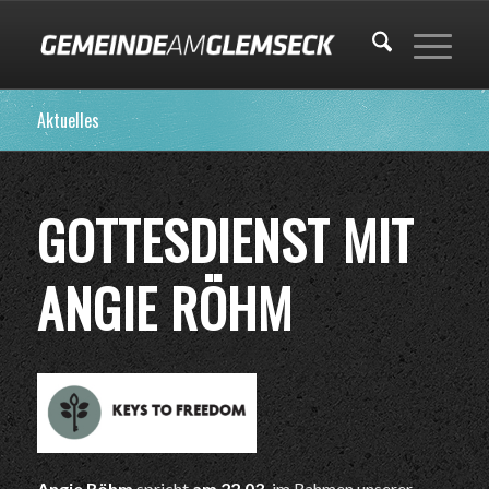
Aktuelles
GOTTESDIENST MIT
ANGIE RÖHM
Angie Röhm
spricht
am 22.03.
im Rahmen unserer