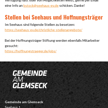
Verfügung hast oder von Möglichkeiten weist, gerne per Email
eine Info an
bstock@seehaus-ev.de
schicken. Danke!
Stellen bei Seehaus und Hoffnungsträger
Im Seehaus sind folgende Stellen zu besetzen:
https://seehaus-ev.de/christliche-stellenangebote/
Bei der Hoffnungsträger Stiftung werden ebenfalls Mitarbeiter
gesucht:
https://hoffnungstraeger.de/jobs/
Gemeinde am Glemseck
Seehaus 1