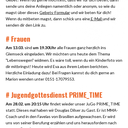
sende uns deine Anliegen namentlich oder anonym, so wie du
magst über dieses
Gebets-Formular
und wir beten für dich!
Wenn du mitbeten magst, dann schick uns eine
E-Mail
und wir
senden dir den Link zu.
# Frauen
Am 13.03.
sind
um 19.30Uhr
alle Frauen ganz herzlich ins
Glemseck eingeladen. Wir möchten uns heute dem Thema
"Lebenswegen" widmen. Es wäre toll, wenn du ein Kinderfoto von
dir mitbringst! Heute wird Eva aus ihrem Leben berichten.
Herzliche Einladung dazu! Bei Fragen kannst du dich gerne an
Marion wenden unter 0151-17079553.
# Jugendgottesdienst PRIME_TIME
Am 28.02.
um 20:15 Uhr
findet wieder unser JuGo PRIME_TIME
statt. Dieses mal haben wir Douglas Dilser zu Gast. Er ist MMA-
Coach und in den Favelas von Brasilien aufgewachsen. Er wird
uns von seiner Berufung erzählen und uns herausfordern nach