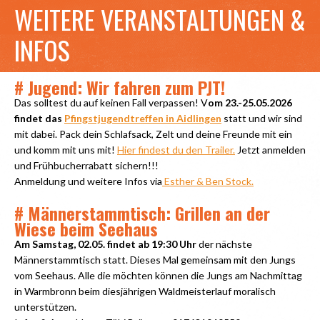
WEITERE VERANSTALTUNGEN &
INFOS
# Jugend: Wir fahren zum PJT!
Das solltest du auf keinen Fall verpassen! V
om 23.-25.05.2026
findet das
Pfingstjugendtreffen in Aidlingen
statt und wir sind
mit dabei. Pack dein Schlafsack, Zelt und deine Freunde mit ein
und komm mit uns mit!
Hier findest du den Trailer.
Jetzt anmelden
und Frühbucherrabatt sichern!!!
Anmeldung und weitere Infos via
Esther & Ben Stock.
# Männerstammtisch: Grillen an der
Wiese beim Seehaus
Am Samstag, 02.05. findet ab 19:30 Uhr
der nächste
Männerstammtisch statt. Dieses Mal gemeinsam mit den Jungs
vom Seehaus. Alle die möchten können die Jungs am Nachmittag
in Warmbronn beim diesjährigen Waldmeisterlauf moralisch
unterstützen.