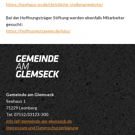
https://seehaus-ev.de/christliche-stellenangebote/
Bei der Hoffnungsträger Stiftung werden ebenfalls Mitarbeiter
gesucht:
https://hoffnungstraeger.de/jobs/
Gemeinde am Glemseck
Seehaus 1
71229 Leonberg
Tel. 07152/33123-300
info (at) gemeinde-am-glemseck.de
Impressum und Datenschutzerklärung