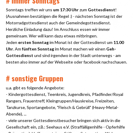
# immer Sonntags
Sonntags treffen wir uns
um 17:30 Uhr
zum
Gottesdienst
!
(Ausnahmen bestätigen die Regel :) - nächsten Sonntag ist der
Motorradgottesdienst auch der Gemeindegottesdienst.
Herzliche Einladung dazu! Im Anschluss essen wir immer
gemeinsam. Wer will kann dazu etwas mitbringen.
Jeden
ersten Sonntag
im Monat ist der Gottesdienst um
11.00
Uhr
. Am
fünften Sonntag
im Monat machen wir einen
Geh-
Gottesdienst
und sind irgendwo in der Stadt unterwegs - am
besten also immer auf der Webseite oder facebook nachschauen.
# sonstige Gruppen
u.a. gibt es folgende Angebote:
- Kindergottesdienst, Teenkreis, Jugendkreis, Pfadfinder/Royal
Rangers, Frauentreff, Kleingruppen/Hauskreise, Freizeiten,
Tanzkurse, Sportangebote, "Fleisch & Gebrüll" (Heavy-Metal-
Abende), ...
- viele unserer Gottesdienstbesucher bringen sich aktiv in die
Gesellschaft ein, z.B.: Seehaus e.V. (Straffälligenhilfe - Opferhilfe