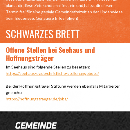
planst dir diese Zeit schon mal fest ein und hältst dir diesen
Termin frei für eine geniale Gemeindefreizeit an der Lindenwiese
beim Bodensee. Genauere Infos folgen!
SCHWARZES BRETT
Offene Stellen bei Seehaus und
Hoffnungsträger
Im Seehaus sind folgende Stellen zu besetzen:
https://seehaus-ev.de/christliche-stellenangebote/
Bei der Hoffnungsträger Stiftung werden ebenfalls Mitarbeiter
gesucht:
https://hoffnungstraeger.de/jobs/