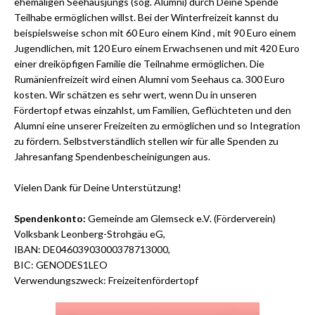
ehemaligen Seehausjungs (sog. Alumni) durch Deine Spende
Teilhabe ermöglichen willst. Bei der Winterfreizeit kannst du
beispielsweise schon mit 60 Euro einem Kind , mit 90 Euro einem
Jugendlichen, mit 120 Euro einem Erwachsenen und mit 420 Euro
einer dreiköpfigen Familie die Teilnahme ermöglichen. Die
Rumänienfreizeit wird einen Alumni vom Seehaus ca. 300 Euro
kosten. Wir schätzen es sehr wert, wenn Du in unseren
Fördertopf etwas einzahlst, um Familien, Geflüchteten und den
Alumni eine unserer Freizeiten zu ermöglichen und so Integration
zu fördern. Selbstverständlich stellen wir für alle Spenden zu
Jahresanfang Spendenbescheinigungen aus.
Vielen Dank für Deine Unterstützung!
Spendenkonto:
Gemeinde am Glemseck e.V. (Förderverein)
Volksbank Leonberg-Strohgäu eG,
IBAN: DE04603903000378713000,
BIC: GENODES1LEO
Verwendungszweck: Freizeitenfördertopf