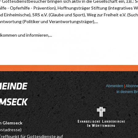
r Gottesdienstbesucher bringen sich aktiv in die Gesellschaft ein, z.B.: 
hilfe - Opferhilfe - Prävention), Hoffnungsträger Stiftung (integratives 
d Einheimische), SRS e.V. (Glaube und Sport), Weg zur Freiheit e.V. (Such
rantwortung (Politiker und Verantwortungsträger),...
ikommen und informieren,...
Abmelden
|
Abonne
In deinem B
m Glemseck
ostadresse)
reffpunkt für Gottesdienste auf