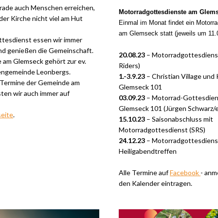
erade auch Menschen erreichen,
Motorradgottesdienste am Glem
der Kirche nicht viel am Hut
Einmal im Monat findet ein Motorra
am Glemseck statt (jeweils um 11.
tesdienst essen wir immer
d genießen die Gemeinschaft.
20.08.23
– Motorradgottesdiens
 am Glemseck gehört zur ev.
Riders)
engemeinde Leonbergs.
1.-3.9.23
– Christian Village und
n Termine der Gemeinde am
Glemseck 101
ten wir auch immer auf
03.09.23
– Motorrad-Gottesdien
Glemseck 101 (Jürgen Schwarz/
eite
.
15.10.23
– Saisonabschluss mit
Motorradgottesdienst (SRS)
24.12.23
– Motorradgottesdiens
Heiligabendtreffen
Alle Termine auf
Facebook
- anm
den Kalender eintragen.