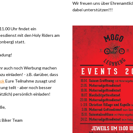
Wir freuen uns über Ehrenamtlic
dabei unterstützen!!!
11.00 Uhr findet ein
esdienst mit den Holy Riders am
nberg) statt.
ladung!
Ihr auch noch Werbung machen
u einladen! - z.B. darüber, dass
ook
Eure Teilnahme zusagt und
tung teilt - aber noch besser
ätzlich) persönlich einladen!
ße,
 Biker Team