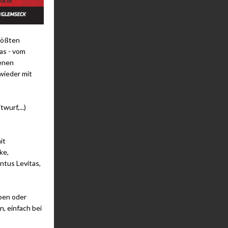
größten
as - vom
denen
wieder mit
wurf,...)
it
ke,
ntus Levitas,
pen oder
, einfach bei