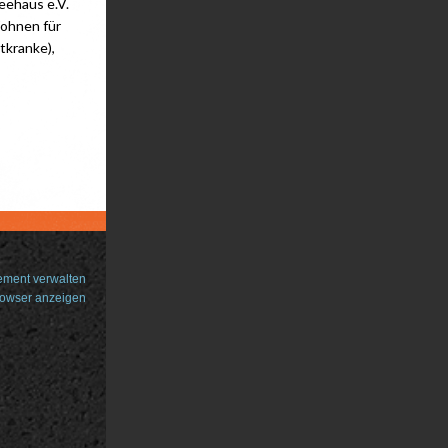
Seehaus e.V.
Wohnen für
tkranke),
ment verwalten
rowser anzeigen