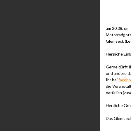
am 20.08. um 
Motorradgott
Glemseck (Leo
Herzliche Ein
Gerne dürft 
und andere daz
Ihr bei
faceb
die Veranstal
natürlich (zus
Herzliche Grü
Das Glemseck