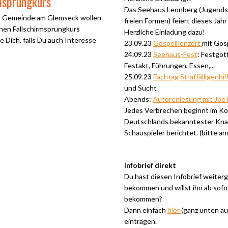
msprungkurs
Das Seehaus Leonberg (Jugendst
er Gemeinde am Glemseck wollen
freien Formen) feiert dieses Jahr
nen Fallschirmsprungkurs
Herzliche Einladung dazu!
 Dich, falls Du auch Interesse
23.09.23
Gospelkonzert
mit Gos
24.09.23
Seehaus-Fest
: Festgot
Festakt, Führungen, Essen,...
25.09.23
Fachtag Straffälligenhil
und Sucht
Abends:
Autorenlesung mit Joe
Jedes Verbrechen beginnt im Ko
Deutschlands bekanntester Kna
Schauspieler berichtet. (bitte a
Infobrief direkt
Du hast diesen Infobrief weiterg
bekommen und willst ihn ab sofor
bekommen?
Dann einfach
hier
(ganz unten au
eintragen.