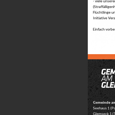
- viele unsere
(Straffälligen
Flüchtlinge un
Initiative Ve
Einfach vorbe
Gemeinde a
Seehaus 1 (P
Glemseck 1 (T