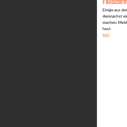
Fallschir
Einige aus d
demnächst ei
machen. Melde
hast.
Bild