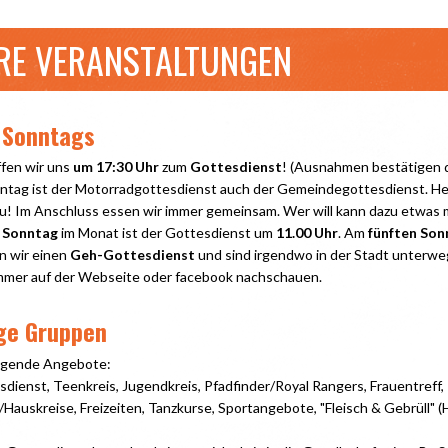
RE VERANSTALTUNGEN
 Sonntags
fen wir uns
um 17:30 Uhr
zum
Gottesdienst
! (Ausnahmen bestätigen di
ntag ist der Motorradgottesdienst auch der Gemeindegottesdienst. He
u! Im Anschluss essen wir immer gemeinsam. Wer will kann dazu etwas 
 Sonntag
im Monat ist der Gottesdienst um
11.00 Uhr
. Am
fünften Son
 wir einen
Geh-Gottesdienst
und sind irgendwo in der Stadt unterwe
immer auf der Webseite oder facebook nachschauen.
ge Gruppen
folgende Angebote:
sdienst, Teenkreis, Jugendkreis, Pfadfinder/Royal Rangers, Frauentreff,
Hauskreise, Freizeiten, Tanzkurse, Sportangebote, "Fleisch & Gebrüll" 