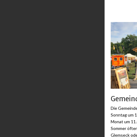
Gemein
Die Gemeinde 
Sonntag um 17
Monat um 11.
Sommer öfter
Glemseck ode