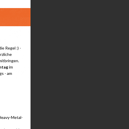
e Regel :) -
rzliche
mitbringen.
ntag
im
gs - am
(Heavy-Metal-