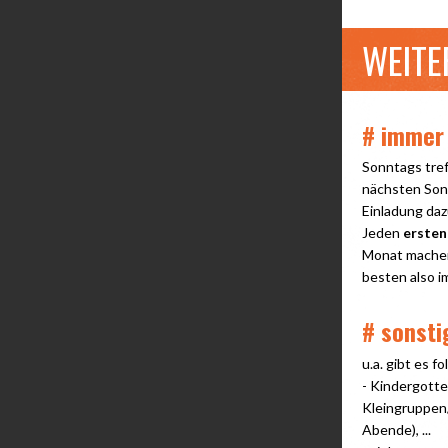
WEITE
# immer
Sonntags tref
nächsten Son
Einladung daz
Jeden
ersten
Monat machen
besten also 
# sonsti
u.a. gibt es 
- Kindergotte
Kleingruppen/
Abende), ...