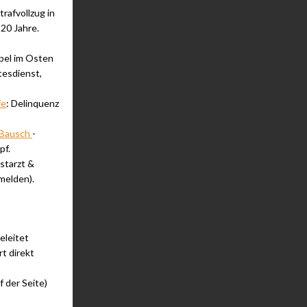
rafvollzug in
 20 Jahre.
pel im Osten
tesdienst,
fe
: Delinquenz
 Bausch
-
pf.
starzt &
nmelden).
eleitet
t direkt
f der Seite)