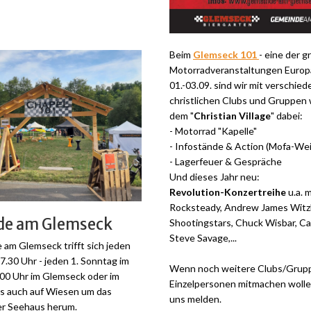
Beim
Glemseck 101
- eine der 
Motorradveranstaltungen Europ
01.-03.09. sind wir mit verschie
christlichen Clubs und Gruppen 
dem "
Christian Village
" dabei:
- Motorrad "Kapelle"
- Infostände & Action (Mofa-Weit
- Lagerfeuer & Gespräche
Und dieses Jahr neu:
Revolution-Konzertreihe
u.a. m
Rocksteady, Andrew James Witz
de am Glemseck
Shootingstars, Chuck Wisbar, Ca
Steve Savage,...
am Glemseck trifft sich jeden
.30 Uhr - jeden 1. Sonntag im
Wenn noch weitere Clubs/Grup
00 Uhr im Glemseck oder im
Einzelpersonen mitmachen wollen
s auch auf Wiesen um das
uns melden.
r Seehaus herum.