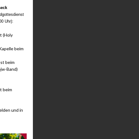
seck
dgottesdienst
00 Uhr):
t (Holy
 Kapelle beim
st beim
ejw-Band)
t beim
elden und in