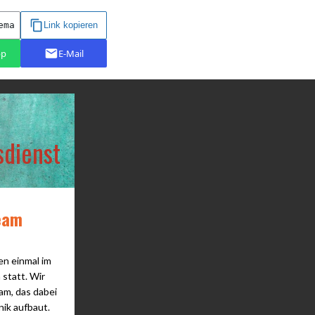
sdienst
eam
en einmal im
statt. Wir
am, das dabei
nik aufbaut.