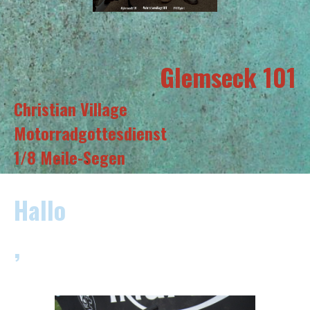
Glemseck 101
Christian Village
Motorradgottesdienst
1/8 Meile-Segen
Hallo
,